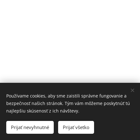
Používame cookies, aby sme zaistili správne fungovanie a
bezpečnosť našich stránok. Tým vám môžeme poskytnúť tú
najlepšiu skúsenosť z ich návštevy.
Prijať nevyhnutné
Prijať všetko
Cookies