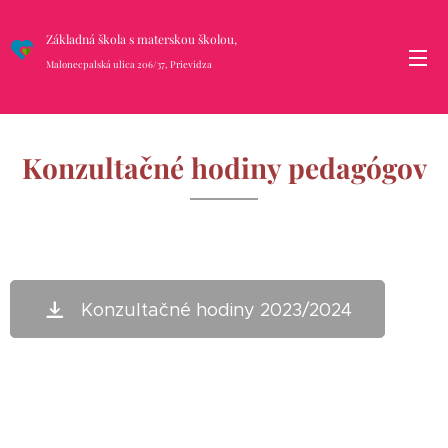
Základná škola s materskou školou,
Malonecpalská ulica 206/37, Prievidza
Konzultačné hodiny pedagógov
Konzultačné hodiny 2023/2024