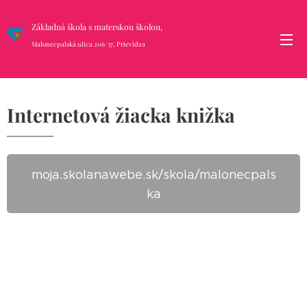
Základná škola s materskou školou,
Malonecpalská ulica 206/37, Prievidza
Internetová žiacka knižka
moja.skolanawebe.sk/skola/malonecpals
ka