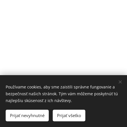
Používame cookies, aby sme zaistili správne fungovanie a
bezpečnosť našich stránok. Tým vám môžeme poskytnúť tú
najlepšiu skúsenosť z ich návštevy.
Prijať nevyhnutné
Prijať všetko
Cookies