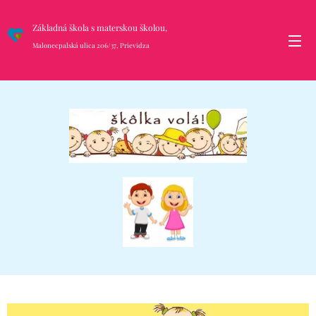
Základná škola s materskou školou,
Malonecpalská ulica 206/37, Prievidza