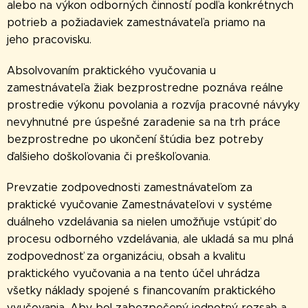
alebo na výkon odborných činností podľa konkrétnych
potrieb a požiadaviek zamestnávateľa priamo na
jeho pracovisku.
Absolvovaním praktického vyučovania u
zamestnávateľa žiak bezprostredne poznáva reálne
prostredie výkonu povolania a rozvíja pracovné návyky
nevyhnutné pre úspešné zaradenie sa na trh práce
bezprostredne po ukončení štúdia bez potreby
ďalšieho doškoľovania či preškoľovania.
Prevzatie zodpovednosti zamestnávateľom za
praktické vyučovanie Zamestnávateľovi v systéme
duálneho vzdelávania sa nielen umožňuje vstúpiť do
procesu odborného vzdelávania, ale ukladá sa mu plná
zodpovednosť za organizáciu, obsah a kvalitu
praktického vyučovania a na tento účel uhrádza
všetky náklady spojené s financovaním praktického
vyučovania. Aby bol zabezpečený jednotný rozsah a