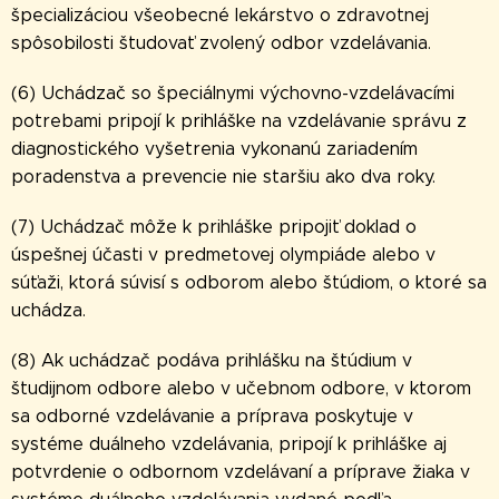
špecializáciou všeobecné lekárstvo o zdravotnej
spôsobilosti študovať zvolený odbor vzdelávania.
(6) Uchádzač so špeciálnymi výchovno-vzdelávacími
potrebami pripojí k prihláške na vzdelávanie správu z
diagnostického vyšetrenia vykonanú zariadením
poradenstva a prevencie nie staršiu ako dva roky.
(7) Uchádzač môže k prihláške pripojiť doklad o
úspešnej účasti v predmetovej olympiáde alebo v
súťaži, ktorá súvisí s odborom alebo štúdiom, o ktoré sa
uchádza.
(8) Ak uchádzač podáva prihlášku na štúdium v
študijnom odbore alebo v učebnom odbore, v ktorom
sa odborné vzdelávanie a príprava poskytuje v
systéme duálneho vzdelávania, pripojí k prihláške aj
potvrdenie o odbornom vzdelávaní a príprave žiaka v