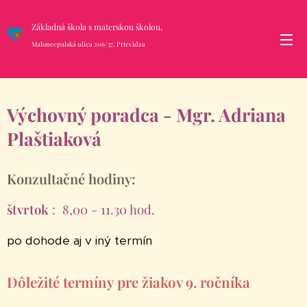
Základná škola s materskou školou,
Malonecpalská ulica 206/37, Prievidza
Výchovný poradca - Mgr. Adriana
Plaštiaková
Konzultačné hodiny:
štvrtok
: 8,00 - 11.30 hod.
po dohode aj v iný termín
Dôležité termíny pre žiakov 9. ročníka