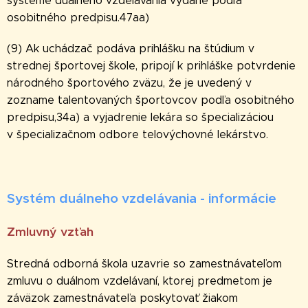
systéme duálneho vzdelávania vydané podľa
osobitného predpisu.47aa)
(9) Ak uchádzač podáva prihlášku na štúdium v
strednej športovej škole, pripojí k prihláške potvrdenie
národného športového zväzu, že je uvedený v
zozname talentovaných športovcov podľa osobitného
predpisu,34a) a vyjadrenie lekára so špecializáciou
v špecializačnom odbore telovýchovné lekárstvo.
Systém duálneho vzdelávania - informácie
Zmluvný vzťah
Stredná odborná škola uzavrie so zamestnávateľom
zmluvu o duálnom vzdelávaní, ktorej predmetom je
záväzok zamestnávateľa poskytovať žiakom